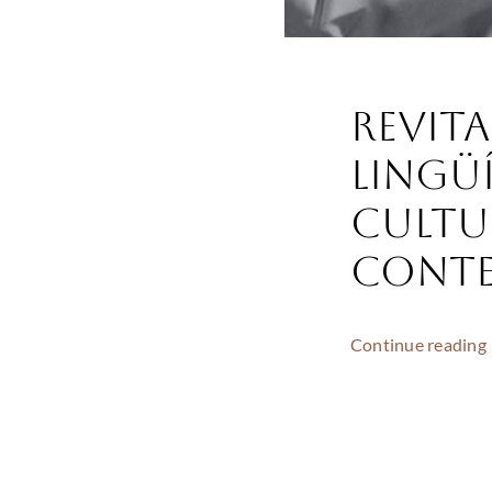
Revit
Lingü
Cultu
cont
Continue reading