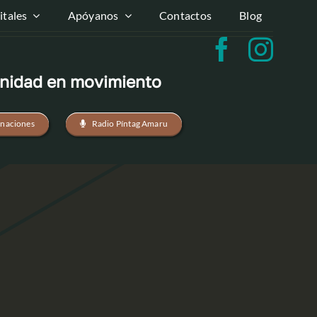
tales
Apóyanos
Contactos
Blog
idad en movimiento
naciones
Radio Píntag Amaru