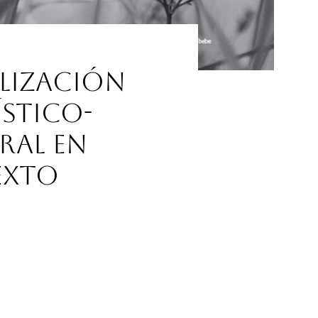
alización
ístico-
ral en
exto