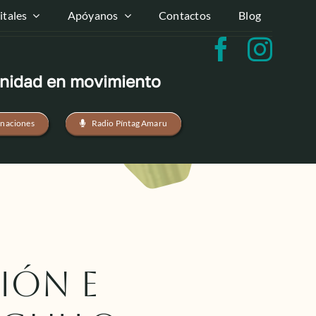
tales
Apóyanos
Contactos
Blog
idad en movimiento
naciones
Radio Píntag Amaru
ión e