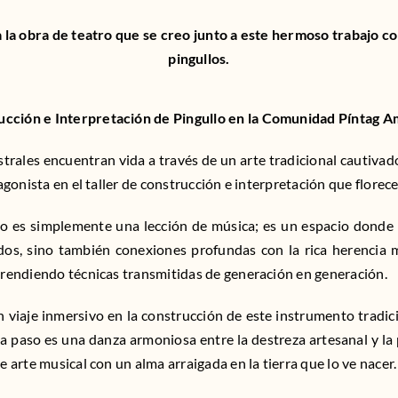
 la obra de teatro que se creo junto a este hermoso trabajo co
pingullos.
rucción e Interpretación de Pingullo en la Comunidad Píntag 
ales encuentran vida a través de un arte tradicional cautivador
tagonista en el taller de construcción e interpretación que florec
no es simplemente una lección de música; es un espacio donde 
dos, sino también conexiones profundas con la rica herencia mu
aprendiendo técnicas transmitidas de generación en generación.
un viaje inmersivo en la construcción de este instrumento tradi
ada paso es una danza armoniosa entre la destreza artesanal y la 
e arte musical con un alma arraigada en la tierra que lo ve nacer.